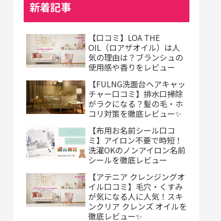
新着記事
【口コミ】LOA THE
OIL（ロアザオイル）は人
気の理由は？ブランシュの
使用感や香りをレビュー
【FULNG洗面台ヘアキャッ
チャー口コミ】排水口掃除
がラクになる？髪の毛・ホ
コリ対策を徹底レビュー✨
【布用お名前シール口コ
ミ】アイロン不要で時短！
洗濯OKのノンアイロン名前
シールを徹底レビュー
【アテニア クレンジングオ
イル口コミ】毛穴・くすみ
が気になる人に人気！スキ
ンクリア クレンズ オイルを
徹底レビュー✨