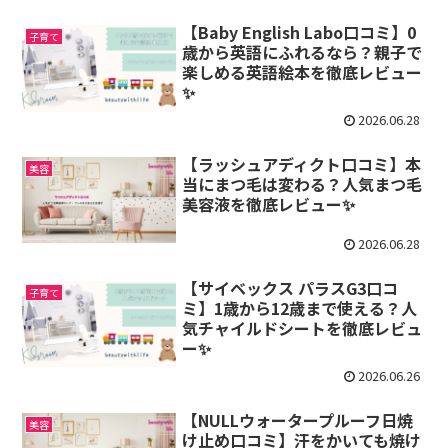
【Baby English Labo口コミ】0
子育て
歳から英語にふれるなら？親子で
楽しめる英語絵本を徹底レビュー
✨
2026.06.28
【ラッシュアディクト口コミ】本
美容
当にまつ毛は変わる？人気まつ毛
美容液を徹底レビュー✨
2026.06.28
【サイベックス パラスG3口コ
子育て
ミ】1歳から12歳まで使える？人
気チャイルドシートを徹底レビュ
ー✨
2026.06.26
【NULLウォータープルーフ日焼
美容
け止め口コミ】汗をかいても焼け