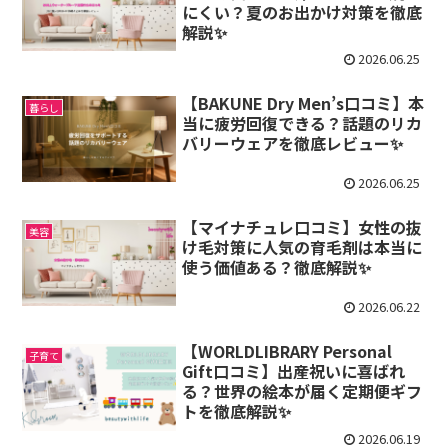
にくい？夏のお出かけ対策を徹底
解説✨
2026.06.25
【BAKUNE Dry Men’s口コミ】本
暮らし
当に疲労回復できる？話題のリカ
バリーウェアを徹底レビュー✨
2026.06.25
【マイナチュレ口コミ】女性の抜
美容
け毛対策に人気の育毛剤は本当に
使う価値ある？徹底解説✨
2026.06.22
【WORLDLIBRARY Personal
子育て
Gift口コミ】出産祝いに喜ばれ
る？世界の絵本が届く定期便ギフ
トを徹底解説✨
2026.06.19