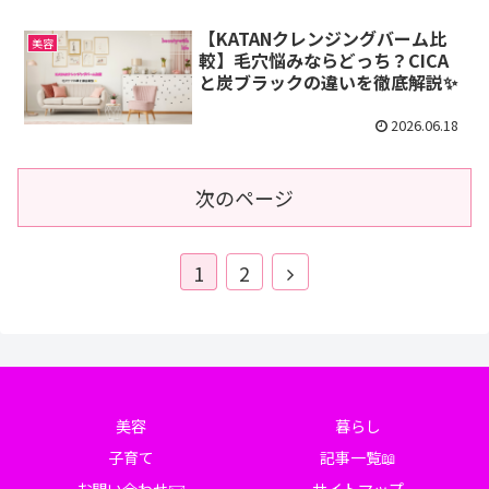
【KATANクレンジングバーム比
美容
較】毛穴悩みならどっち？CICA
と炭ブラックの違いを徹底解説✨
2026.06.18
次のページ
1
2
美容
暮らし
子育て
記事一覧📖