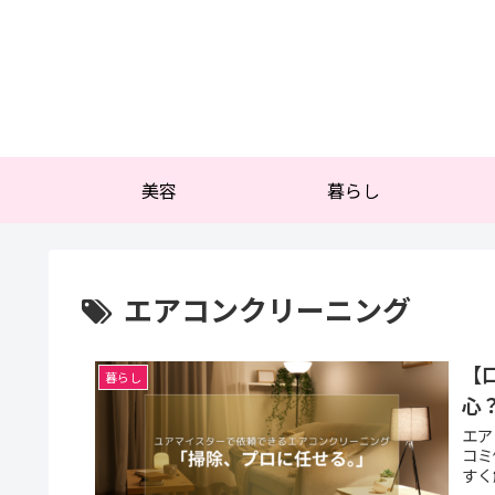
美容
暮らし
エアコンクリーニング
【
暮らし
心
エア
コミ
すく