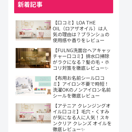
新着記事
【口コミ】LOA THE
OIL（ロアザオイル）は人
気の理由は？ブランシュの
使用感や香りをレビュー
【FULNG洗面台ヘアキャッ
チャー口コミ】排水口掃除
がラクになる？髪の毛・ホ
コリ対策を徹底レビュー✨
【布用お名前シール口コ
ミ】アイロン不要で時短！
洗濯OKのノンアイロン名前
シールを徹底レビュー
【アテニア クレンジングオ
イル口コミ】毛穴・くすみ
が気になる人に人気！スキ
ンクリア クレンズ オイルを
徹底レビュー✨