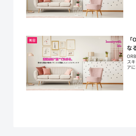
「
美容
な
OR
スキ
アに