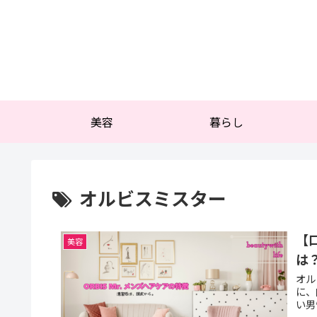
美容
暮らし
オルビスミスター
【
美容
は
オル
に、
い男