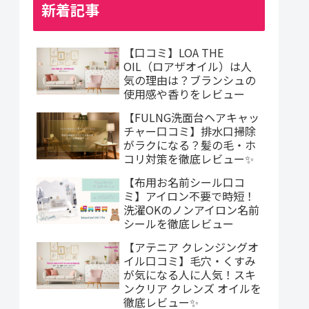
新着記事
【口コミ】LOA THE
OIL（ロアザオイル）は人
気の理由は？ブランシュの
使用感や香りをレビュー
【FULNG洗面台ヘアキャッ
チャー口コミ】排水口掃除
がラクになる？髪の毛・ホ
コリ対策を徹底レビュー✨
【布用お名前シール口コ
ミ】アイロン不要で時短！
洗濯OKのノンアイロン名前
シールを徹底レビュー
【アテニア クレンジングオ
イル口コミ】毛穴・くすみ
が気になる人に人気！スキ
ンクリア クレンズ オイルを
徹底レビュー✨