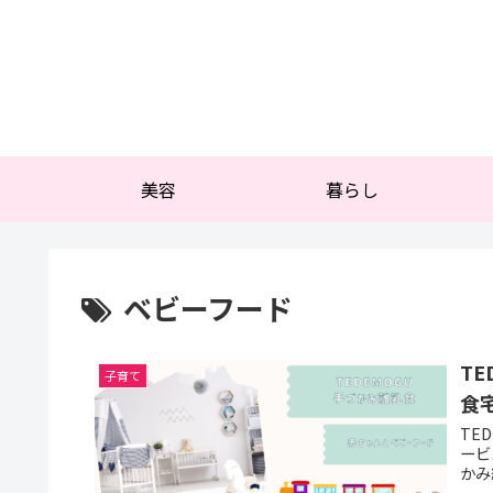
美容
暮らし
ベビーフード
T
子育て
食
TE
ービ
かみ