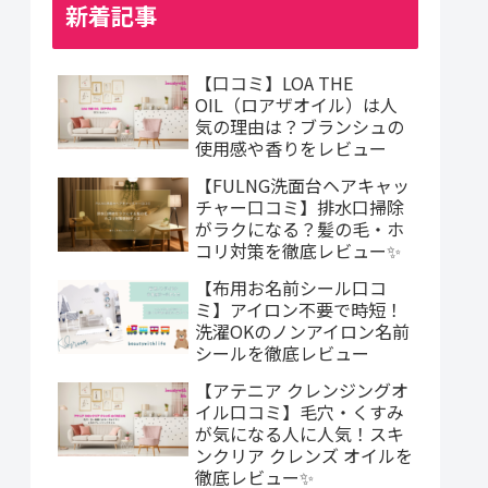
新着記事
【口コミ】LOA THE
OIL（ロアザオイル）は人
気の理由は？ブランシュの
使用感や香りをレビュー
【FULNG洗面台ヘアキャッ
チャー口コミ】排水口掃除
がラクになる？髪の毛・ホ
コリ対策を徹底レビュー✨
【布用お名前シール口コ
ミ】アイロン不要で時短！
洗濯OKのノンアイロン名前
シールを徹底レビュー
【アテニア クレンジングオ
イル口コミ】毛穴・くすみ
が気になる人に人気！スキ
ンクリア クレンズ オイルを
徹底レビュー✨