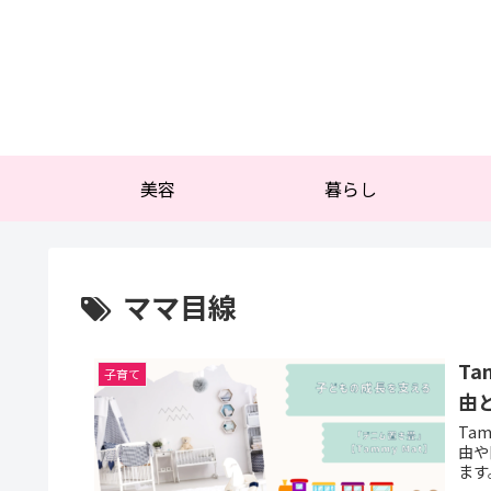
美容
暮らし
ママ目線
T
子育て
由
Ta
由や
ます