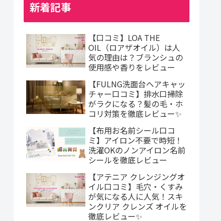
新着記事
【口コミ】LOA THE
OIL（ロアザオイル）は人
気の理由は？ブランシュの
使用感や香りをレビュー
【FULNG洗面台ヘアキャッ
チャー口コミ】排水口掃除
がラクになる？髪の毛・ホ
コリ対策を徹底レビュー✨
【布用お名前シール口コ
ミ】アイロン不要で時短！
洗濯OKのノンアイロン名前
シールを徹底レビュー
【アテニア クレンジングオ
イル口コミ】毛穴・くすみ
が気になる人に人気！スキ
ンクリア クレンズ オイルを
徹底レビュー✨