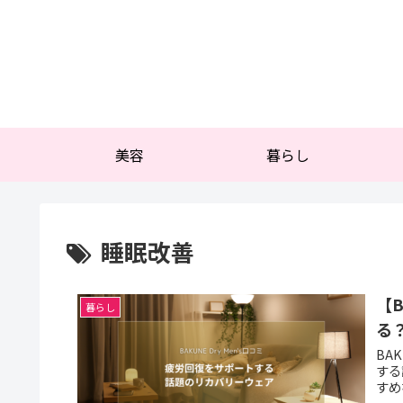
美容
暮らし
睡眠改善
【B
暮らし
る
BA
する
すめ