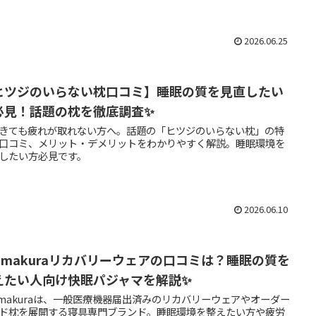
2026.06.25
ヒツジのいらない枕口コミ】睡眠の質を見直したい
必見！話題の枕を徹底調査✨
きても疲れが取れない方へ。話題の「ヒツジのいらない枕」の特
口コミ、メリット・デメリットをわかりやすく解説。睡眠環境を
したい方必見です。
2026.06.10
y makuraリカバリーウェアの口コミは？睡眠の質を
えたい人向け快眠パジャマを解説✨
 makuraは、一般医療機器届出済みのリカバリーウェアやオーダー
ド枕を展開する寝具専門ブランド。睡眠環境を整えたい方や疲労