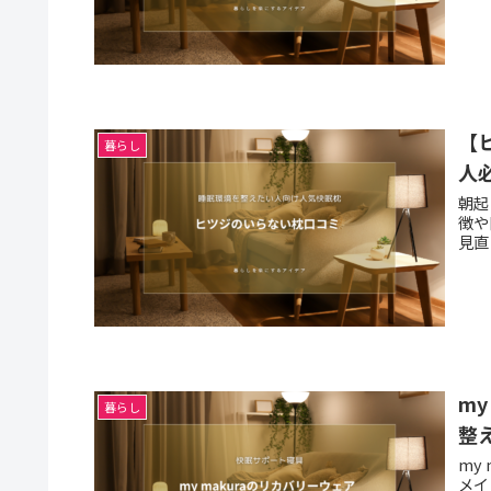
【
暮らし
人
朝起
徴や
見直
m
暮らし
整
my
メイ