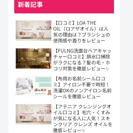
新着記事
【口コミ】LOA THE
OIL（ロアザオイル）は人
気の理由は？ブランシュの
使用感や香りをレビュー
【FULNG洗面台ヘアキャッ
チャー口コミ】排水口掃除
がラクになる？髪の毛・ホ
コリ対策を徹底レビュー✨
【布用お名前シール口コ
ミ】アイロン不要で時短！
洗濯OKのノンアイロン名前
シールを徹底レビュー
【アテニア クレンジングオ
イル口コミ】毛穴・くすみ
が気になる人に人気！スキ
ンクリア クレンズ オイルを
徹底レビュー✨