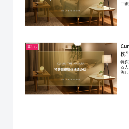
回復
Cu
暮らし
枕
特許
る人
説し