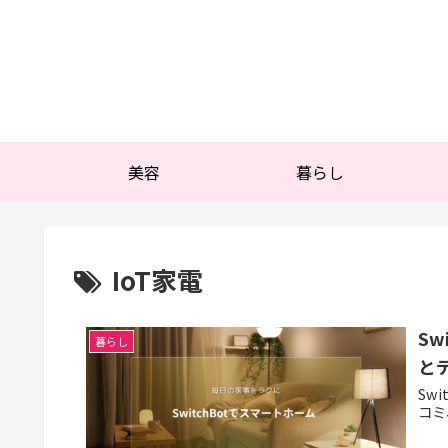
美容
暮らし
IoT家電
S
暮らし
と
Sw
コミ