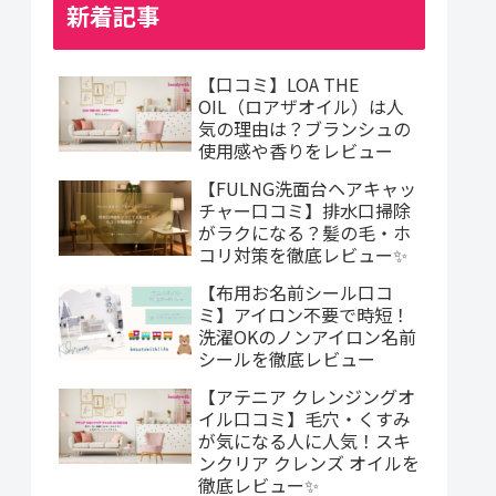
新着記事
【口コミ】LOA THE
OIL（ロアザオイル）は人
気の理由は？ブランシュの
使用感や香りをレビュー
【FULNG洗面台ヘアキャッ
チャー口コミ】排水口掃除
がラクになる？髪の毛・ホ
コリ対策を徹底レビュー✨
【布用お名前シール口コ
ミ】アイロン不要で時短！
洗濯OKのノンアイロン名前
シールを徹底レビュー
【アテニア クレンジングオ
イル口コミ】毛穴・くすみ
が気になる人に人気！スキ
ンクリア クレンズ オイルを
徹底レビュー✨