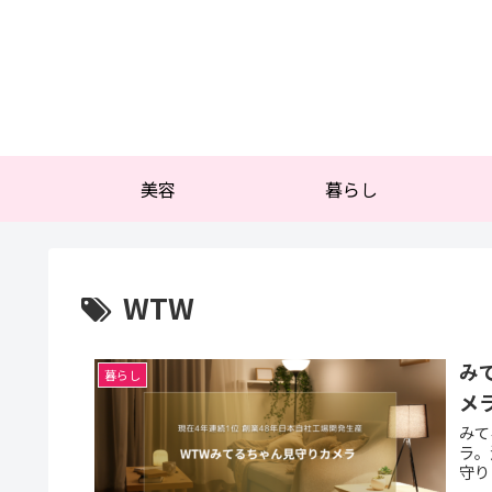
美容
暮らし
WTW
み
暮らし
メ
みて
ラ。
守り