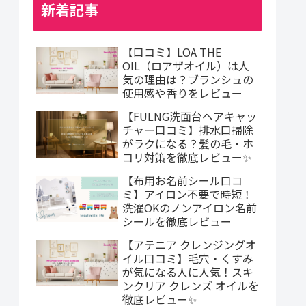
新着記事
【口コミ】LOA THE
OIL（ロアザオイル）は人
気の理由は？ブランシュの
使用感や香りをレビュー
【FULNG洗面台ヘアキャッ
チャー口コミ】排水口掃除
がラクになる？髪の毛・ホ
コリ対策を徹底レビュー✨
【布用お名前シール口コ
ミ】アイロン不要で時短！
洗濯OKのノンアイロン名前
シールを徹底レビュー
【アテニア クレンジングオ
イル口コミ】毛穴・くすみ
が気になる人に人気！スキ
ンクリア クレンズ オイルを
徹底レビュー✨