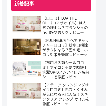
新着記事
【口コミ】LOA THE
OIL（ロアザオイル）は人
気の理由は？ブランシュの
使用感や香りをレビュー
【FULNG洗面台ヘアキャッ
チャー口コミ】排水口掃除
がラクになる？髪の毛・ホ
コリ対策を徹底レビュー✨
【布用お名前シール口コ
ミ】アイロン不要で時短！
洗濯OKのノンアイロン名前
シールを徹底レビュー
【アテニア クレンジングオ
イル口コミ】毛穴・くすみ
が気になる人に人気！スキ
ンクリア クレンズ オイルを
徹底レビュー✨