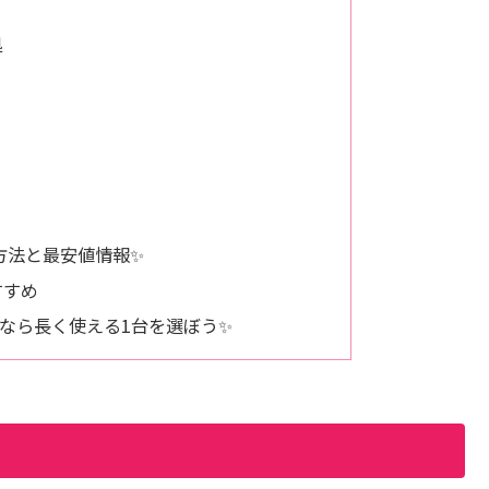
処
方法と最安値情報✨
すすめ
なら長く使える1台を選ぼう✨