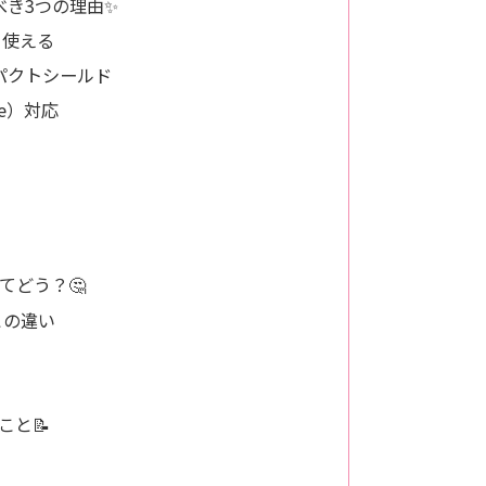
べき3つの理由✨
く使える
パクトシールド
ze）対応
てどう？🤔
との違い
こと📝