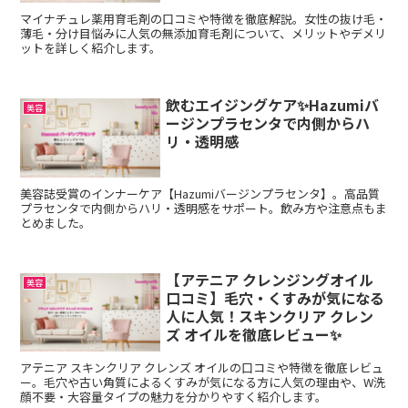
マイナチュレ薬用育毛剤の口コミや特徴を徹底解説。女性の抜け毛・
薄毛・分け目悩みに人気の無添加育毛剤について、メリットやデメリ
ットを詳しく紹介します。
飲むエイジングケア✨Hazumiバ
美容
ージンプラセンタで内側からハ
リ・透明感
美容誌受賞のインナーケア【Hazumiバージンプラセンタ】。高品質
プラセンタで内側からハリ・透明感をサポート。飲み方や注意点もま
とめました。
【アテニア クレンジングオイル
美容
口コミ】毛穴・くすみが気になる
人に人気！スキンクリア クレン
ズ オイルを徹底レビュー✨
アテニア スキンクリア クレンズ オイルの口コミや特徴を徹底レビュ
ー。毛穴や古い角質によるくすみが気になる方に人気の理由や、W洗
顔不要・大容量タイプの魅力を分かりやすく紹介します。