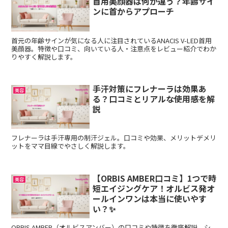
首用美顔器は何が違う？年齢サイ
ンに首からアプローチ
首元の年齢サインが気になる人に注目されているANACIS V-LED首用
美顔器。特徴や口コミ、向いている人・注意点をレビュー紹介でわか
りやすく解説します。
手汗対策にフレナーラは効果あ
美容
る？口コミとリアルな使用感を解
説
フレナーラは手汗専用の制汗ジェル。口コミや効果、メリットデメリ
ットをママ目線でやさしく解説します。
【ORBIS AMBER口コミ】1つで時
美容
短エイジングケア！オルビス発オ
ールインワンは本当に使いやす
い？✨
ORBIS AMBER（オルビスアンバー）の口コミや特徴を徹底解説。シ