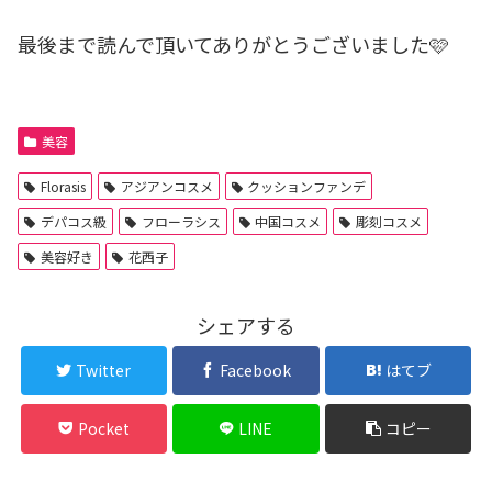
最後まで読んで頂いてありがとうございました🩷
美容
Florasis
アジアンコスメ
クッションファンデ
デパコス級
フローラシス
中国コスメ
彫刻コスメ
美容好き
花西子
シェアする
Twitter
Facebook
はてブ
Pocket
LINE
コピー