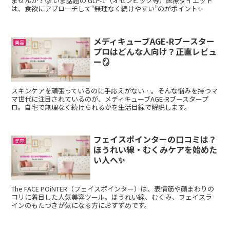
ませんか？🥲 いま話題の GLP-1（オゼンピック等）医療ダイエット
は、食欲にアプローチして“無理なく続けやすい”のがポイント✨
メディキューブAGE-Rブースター
美容
プロはどんな人向け？正直レビュ
ー🪞
スキンケアを頑張っているのに手応えがない…。そんな悩みを持つマ
マ世代に注目されているのが、メディキューブAGE-Rブースタープ
ロ。自宅で無理なく続けられるかを生活目線で解説します。
フェイスポインターの口コミは？
美容
ほうれい線・むくみケアを始めた
い人へ✨
The FACE POiNTER（フェイスポインター）は、表情筋や顔まわりの
コリに着目した人気美容ツール。ほうれい線、むくみ、フェイスラ
インのもたつきが気になる方におすすめです。