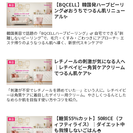
【BQCELL】韓国発ハーブピーリ
美容
ング🌿おうちでつるん肌リニュー
アル✨
韓国美容で話題の「BQCELLハーブピーリング」🌿 自宅でできる“剥
離しないピーリング”で、毛穴・くすみ・ごわつきにアプローチ✨ エ
ステ帰りのようなつるん肌へ導く、新世代スキンケア💛
レチノールの刺激が気になる人へ
美容
｜レチベイビー角質ケアクリーム
でつるん肌ケア✨
「刺激が不安でレチノールを諦めていた…」という人に。レチベイビ
ーは角質ケアに着目したデイリー用クリーム。やさしくつるんとした
なめらか肌を目指す使い方やコツを紹介。
【糖質55％カット】50RICE（フ
美容
ィフティライス）｜ダイエット中
も我慢しないごはん🍚