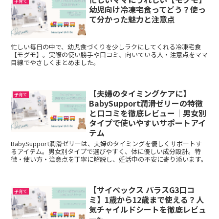
子育て
幼児向け冷凍宅食ってどう？使っ
て分かった魅力と注意点
忙しい毎日の中で、幼児食づくりを少しラクにしてくれる冷凍宅食
【モグモ】。実際の使い勝手や口コミ、向いている人・注意点をママ
目線でやさしくまとめました。
【夫婦のタイミングケアに】
子育て
BabySupport潤滑ゼリーの特徴
と口コミを徹底レビュー｜男女別
タイプで使いやすいサポートアイ
テム
BabySupport潤滑ゼリーは、夫婦のタイミングを優しくサポートす
るアイテム。男女別タイプで選びやすく、体に優しい成分設計。特
徴・使い方・注意点を丁寧に解説し、妊活中の不安に寄り添います。
【サイベックス パラスG3口コ
子育て
ミ】1歳から12歳まで使える？人
気チャイルドシートを徹底レビュ