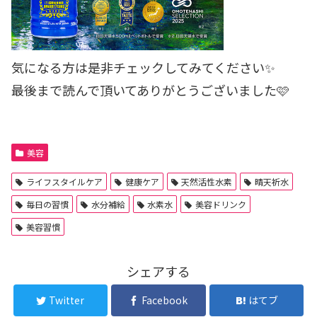
気になる方は是非チェックしてみてください✨
最後まで読んで頂いてありがとうございました🩷
美容
ライフスタイルケア
健康ケア
天然活性水素
晴天祈水
毎日の習慣
水分補給
水素水
美容ドリンク
美容習慣
シェアする
Twitter
Facebook
はてブ