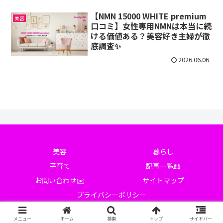
【NMN 15000 WHITE premium
美容
口コミ】女性専用NMNは本当に続
ける価値ある？美容好き主婦が徹
底調査✨
2026.06.06
美容
暮らし
子育て
記事一覧📖
お問い合わせ✉️
サイトマップ
プライバシーポリシー
© 2025 Beauty with Life.
メニュー
ホーム
検索
トップ
サイドバー