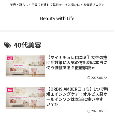
美容・暮らし・子育てを通じて毎日をもっと豊かにする情報ブログ✨
Beauty with Life
40代美容
【マイナチュレ口コミ】女性の抜
美容
け毛対策に人気の育毛剤は本当に
使う価値ある？徹底解説✨
2026.06.22
【ORBIS AMBER口コミ】1つで時
美容
短エイジングケア！オルビス発オ
ールインワンは本当に使いやす
い？✨
2026.06.11