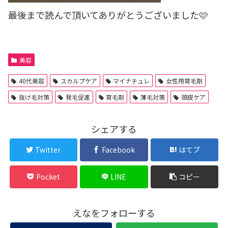
最後まで読んで頂いてありがとうございました🩷
美容
40代美容
スカルプケア
マイナチュレ
女性用育毛剤
抜け毛対策
発毛促進
育毛剤
薄毛対策
頭皮ケア
シェアする
Twitter
Facebook
はてブ
Pocket
LINE
コピー
えなをフォローする