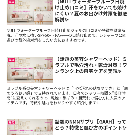
【NULLウォータープルーフ日焼
美容
け止め口コミ】汗をかいても焼け
にくい？夏のお出かけ対策を徹底
解説✨
NULLウォータープルーフ日焼け止めジェルの口コミや特徴を徹底解
説。汗や水に強いSPF50+・PA++++の日焼け止めで、レジャーや公園
遊びの紫外線対策をしたい方におすすめです。
【話題の美容シャワーヘッド】ミ
美容
ラブルで毛穴汚れ・乾燥対策！ワ
ンランク上の自宅ケアを実現✨
ミラブル系の美容シャワーヘッドは「毛穴汚れの落ちやすさ」と「肌
のうるおい感」で支持されています。日々のシャワー時間を“美容時
間”に変えてくれるので、乾燥・黒ずみ・肌荒れで悩む方に人気のア
イテムです。特徴や魅力をわかりやすく紹介します✨
話題のNMNサプリ【GAAH】って
美容
どう？特徴と選び方のポイント✨