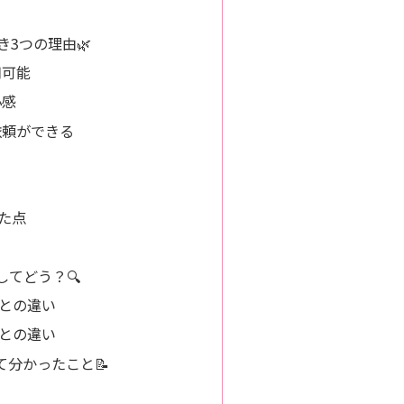
べき3つの理由🌿
用可能
心感
依頼ができる
た点
してどう？🔍
との違い
との違い
て分かったこと📝