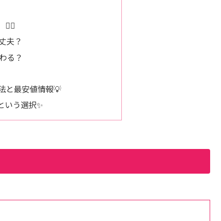
‍♀️
丈夫？
わる？
方法と最安値情報💡
という選択✨