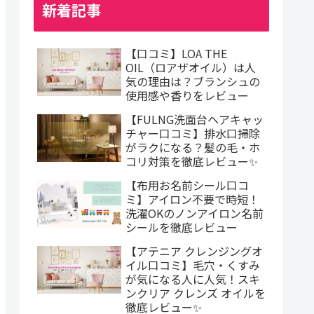
新着記事
【口コミ】LOA THE
OIL（ロアザオイル）は人
気の理由は？ブランシュの
使用感や香りをレビュー
【FULNG洗面台ヘアキャッ
チャー口コミ】排水口掃除
がラクになる？髪の毛・ホ
コリ対策を徹底レビュー✨
【布用お名前シール口コ
ミ】アイロン不要で時短！
洗濯OKのノンアイロン名前
シールを徹底レビュー
【アテニア クレンジングオ
イル口コミ】毛穴・くすみ
が気になる人に人気！スキ
ンクリア クレンズ オイルを
徹底レビュー✨