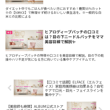
ダイエット中でもごはんが食べたい方におすすめ！糖質55％カット
※の【50RICE】で無理せず続けるおいしい食生活を。※一般的な白
米との比較による
ヒアロディープパッチの口コミ
美容
は？目の下ニードルパッチをママ
美容目線で解説✨
ヒアロディープパッチの特徴や口コミを美容目線で解説。目の下の乾
燥やハリ不足が気になる方に向いている集中ケアアイテムです。
【口コミで話題】ELFACE（エルフェ
イス）家庭用美顔器は効果ある？自宅
ケアで口元・目元・フェイスラインを
集中ケア✨
【美容師も絶賛】ALBUM公式ストア