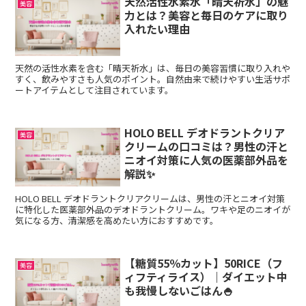
天然活性水素水「晴天祈水」の魅
美容
力とは？美容と毎日のケアに取り
入れたい理由
天然の活性水素を含む「晴天祈水」は、毎日の美容習慣に取り入れや
すく、飲みやすさも人気のポイント。自然由来で続けやすい生活サポ
ートアイテムとして注目されています。
HOLO BELL デオドラントクリア
美容
クリームの口コミは？男性の汗と
ニオイ対策に人気の医薬部外品を
解説✨
HOLO BELL デオドラントクリアクリームは、男性の汗とニオイ対策
に特化した医薬部外品のデオドラントクリーム。ワキや足のニオイが
気になる方、清潔感を高めたい方におすすめです。
【糖質55％カット】50RICE（フ
美容
ィフティライス）｜ダイエット中
も我慢しないごはん🍚