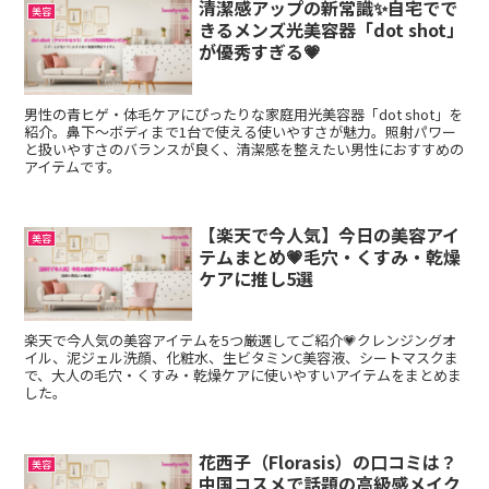
清潔感アップの新常識✨自宅でで
美容
きるメンズ光美容器「dot shot」
が優秀すぎる💗
男性の青ヒゲ・体毛ケアにぴったりな家庭用光美容器「dot shot」を
紹介。鼻下〜ボディまで1台で使える使いやすさが魅力。照射パワー
と扱いやすさのバランスが良く、清潔感を整えたい男性におすすめの
アイテムです。
【楽天で今人気】今日の美容アイ
美容
テムまとめ💗毛穴・くすみ・乾燥
ケアに推し5選
楽天で今人気の美容アイテムを5つ厳選してご紹介💗クレンジングオ
イル、泥ジェル洗顔、化粧水、生ビタミンC美容液、シートマスクま
で、大人の毛穴・くすみ・乾燥ケアに使いやすいアイテムをまとめま
した。
花西子（Florasis）の口コミは？
美容
中国コスメで話題の高級感メイク