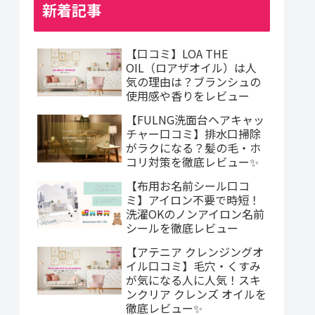
新着記事
【口コミ】LOA THE
OIL（ロアザオイル）は人
気の理由は？ブランシュの
使用感や香りをレビュー
【FULNG洗面台ヘアキャッ
チャー口コミ】排水口掃除
がラクになる？髪の毛・ホ
コリ対策を徹底レビュー✨
【布用お名前シール口コ
ミ】アイロン不要で時短！
洗濯OKのノンアイロン名前
シールを徹底レビュー
【アテニア クレンジングオ
イル口コミ】毛穴・くすみ
が気になる人に人気！スキ
ンクリア クレンズ オイルを
徹底レビュー✨