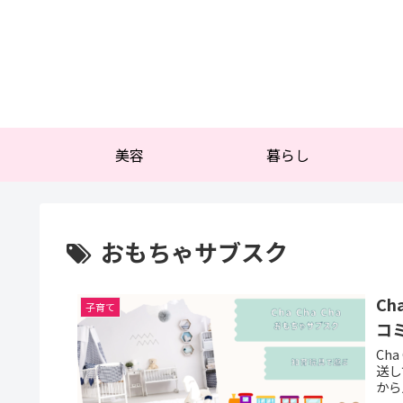
美容
暮らし
おもちゃサブスク
C
子育て
コ
Ch
送し
から