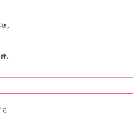
が楽。
好評。
グ
で