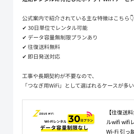
公式案内で紹介されている主な特徴はこちら👇
✔ 30日単位でレンタル可能
✔ データ容量無制限プランあり
✔ 往復送料無料
✔ 即日発送対応
工事や長期契約が不要なので、
「つなぎ用WiFi」として選ばれるケースが多
【往復送料無
ルwifi 
Wi-Fi 引