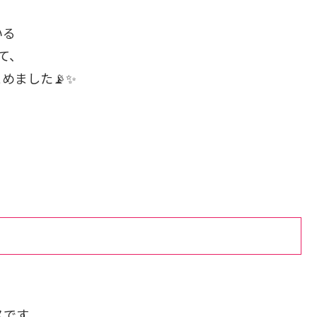
いる
いて、
めました📡✨
ス
です。