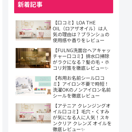
新着記事
【口コミ】LOA THE
OIL（ロアザオイル）は人
気の理由は？ブランシュの
使用感や香りをレビュー
【FULNG洗面台ヘアキャッ
チャー口コミ】排水口掃除
がラクになる？髪の毛・ホ
コリ対策を徹底レビュー✨
【布用お名前シール口コ
ミ】アイロン不要で時短！
洗濯OKのノンアイロン名前
シールを徹底レビュー
【アテニア クレンジングオ
イル口コミ】毛穴・くすみ
が気になる人に人気！スキ
ンクリア クレンズ オイルを
徹底レビュー✨