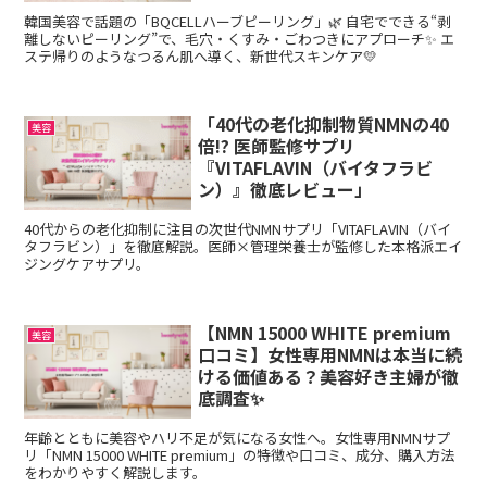
韓国美容で話題の「BQCELLハーブピーリング」🌿 自宅でできる“剥
離しないピーリング”で、毛穴・くすみ・ごわつきにアプローチ✨ エ
ステ帰りのようなつるん肌へ導く、新世代スキンケア💛
「40代の老化抑制物質NMNの40
美容
倍!? 医師監修サプリ
『VITAFLAVIN（バイタフラビ
ン）』徹底レビュー」
40代からの老化抑制に注目の次世代NMNサプリ「VITAFLAVIN（バイ
タフラビン）」を徹底解説。医師×管理栄養士が監修した本格派エイ
ジングケアサプリ。
【NMN 15000 WHITE premium
美容
口コミ】女性専用NMNは本当に続
ける価値ある？美容好き主婦が徹
底調査✨
年齢とともに美容やハリ不足が気になる女性へ。女性専用NMNサプ
リ「NMN 15000 WHITE premium」の特徴や口コミ、成分、購入方法
をわかりやすく解説します。