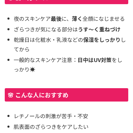
夜のスキンケア
最後
に、
薄く
全顔になじませる
ざらつきが気になる部分は
うす〜く重ねづけ
乾燥日は化粧水・乳液などの
保湿をしっかり
し
てから
一般的なスキンケア注意：
日中はUV対策
をし
っかり☀️
🌸 こんな人におすすめ
レチノールの刺激が苦手・不安
肌表面のざらつきをケアしたい