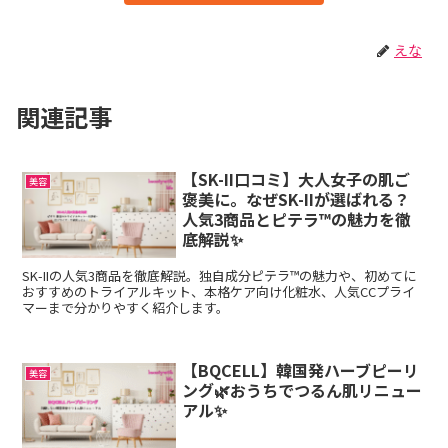
えな
関連記事
【SK-II口コミ】大人女子の肌ご
美容
褒美に。なぜSK-IIが選ばれる？
人気3商品とピテラ™の魅力を徹
底解説✨
SK-IIの人気3商品を徹底解説。独自成分ピテラ™の魅力や、初めてに
おすすめのトライアルキット、本格ケア向け化粧水、人気CCプライ
マーまで分かりやすく紹介します。
【BQCELL】韓国発ハーブピーリ
美容
ング🌿おうちでつるん肌リニュー
アル✨