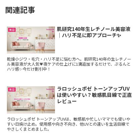
関連記事
肌研究140年生レチノール美容液
美容
｜ハリ不足に即アプローチ✨
乾燥小ジワ・毛穴・ハリ不足に悩む方へ。肌研究140年の生レチノー
ル美容液が大人気💗夜ケアの仕上げに1滴追加するだけで、ぷるんと
ハリ感✨今だけ割引中！
ラロッシュポゼ トーンアップUV
美容
は使いやすい？敏感肌目線で正直
レビュー
ラロッシュポゼ トーンアップUVは、敏感肌や忙しいママでも使いや
すい日焼け止め。使用感や向き不向き、他UVとの違いを生活目線で
やさしくまとめました。