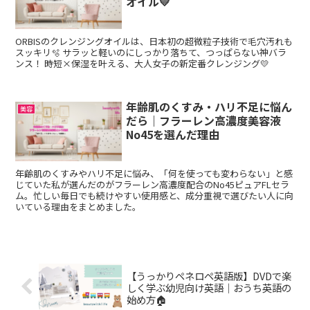
オイル💛
ORBISのクレンジングオイルは、日本初の超微粒子技術で毛穴汚れも
スッキリ🫧 サラッと軽いのにしっかり落ちて、つっぱらない神バラ
ンス！ 時短×保湿を叶える、大人女子の新定番クレンジング💛
年齢肌のくすみ・ハリ不足に悩ん
美容
だら｜フラーレン高濃度美容液
No45を選んだ理由
年齢肌のくすみやハリ不足に悩み、「何を使っても変わらない」と感
じていた私が選んだのがフラーレン高濃度配合のNo45ピュアFLセラ
ム。忙しい毎日でも続けやすい使用感と、成分重視で選びたい人に向
いている理由をまとめました。
【うっかりペネロペ英語版】DVDで楽
しく学ぶ幼児向け英語｜おうち英語の
始め方🏠