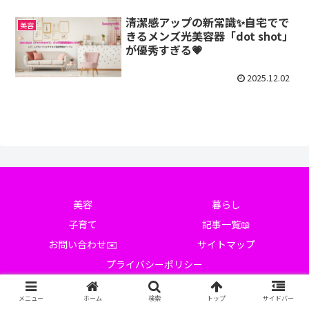
清潔感アップの新常識✨自宅でで
美容
きるメンズ光美容器「dot shot」
が優秀すぎる💗
2025.12.02
美容
暮らし
子育て
記事一覧📖
お問い合わせ✉️
サイトマップ
プライバシーポリシー
© 2025 Beauty with Life.
メニュー
ホーム
検索
トップ
サイドバー